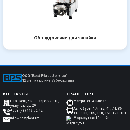
Оборудование для запайки
OOO "Best Plast Service"
12 лет на рынке Узбекистана
КОНТАКТЫ
ТРАНСПОРТ
г.Ташкент, Чиланзарский р-н.,
Метро:
ст. Алмазар
ул.Бунёдкор, 29
Автобусы:
17т, 32, 41, 74, 86,
+998 (78) 113-72-42
116, 103, 105, 118, 161, 171, 181
Маршрутки:
18и, 19и
info@bestplast.uz